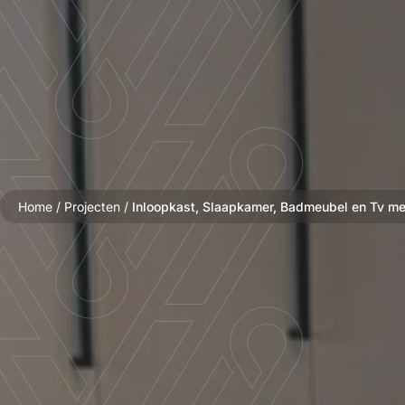
Home
/
Projecten
/
Inloopkast, Slaapkamer, Badmeubel en Tv m