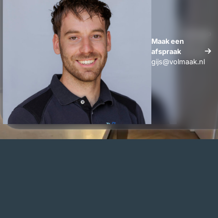
Whatsapp
Maak een
Maak een
afspraak
afspraak
gijs@volmaak.nl