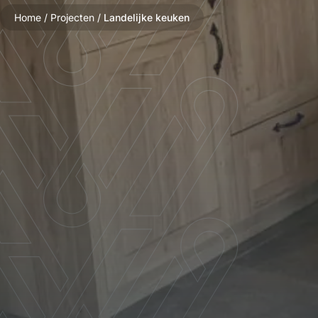
Home
/
Projecten
/
Landelijke keuken