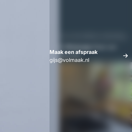
lijke materialen zorgen voor een tijdloze uitstraling.
Whatsapp
Maak een
Maak een afspraak
afspraak
gijs@volmaak.nl