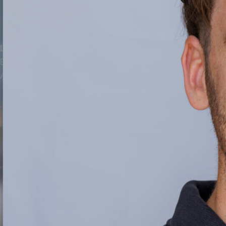
Landelijke keuken met paneeldeuren
Een landelijke keuken met paneeldeuren brengt warmte e
Ambachtelijk gemaakt, praktisch ingedeeld en met oog 