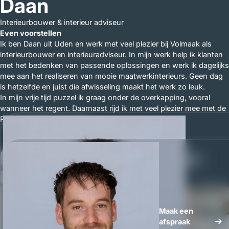
Daan
Interieurbouwer & interieur adviseur
Even voorstellen
Ik ben Daan uit Uden en werk met veel plezier bij Volmaak als
interieurbouwer en interieuradviseur. In mijn werk help ik klanten
met het bedenken van passende oplossingen en werk ik dagelijks
mee aan het realiseren van mooie maatwerkinterieurs. Geen dag
is hetzelfde en juist die afwisseling maakt het werk zo leuk.
In mijn vrije tijd puzzel ik graag onder de overkapping, vooral
wanneer het regent. Daarnaast rijd ik met veel plezier mee met de
Royal Swedish Auto Club.
Projecten waar Daan aan
heeft bijgedragen
Moderne maatwerkkeuken in
Whatsapp
Maak een
M
e
e
r
l
e
z
e
n
notenhout
Maak een
afspraak
afspraak