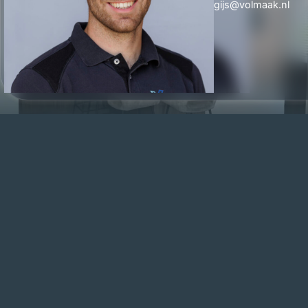
gijs@volmaak.nl
Keuken en bijkeuken
M
e
e
r
l
e
z
e
n