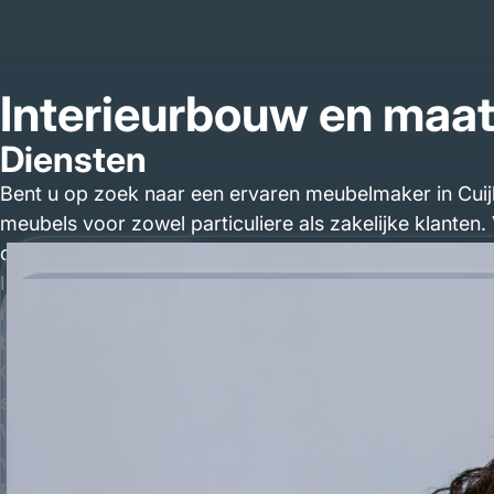
Interieurbouw en maat
Diensten
Bent u op zoek naar een ervaren meubelmaker in Cuijk
meubels voor zowel particuliere als zakelijke klanten.
ontwerp tot montage.
In onze eigen meubelmakerij produceren wij alle onde
materialen zoals massief hout, fineer en hoogwaardig
bedrijfspand in Cuijk, wij leveren maatwerk dat perfe
Complete woonkamerinrichting, inloopkasten, slaapk
situatie. Geen standaardoplossingen, maar ambachteli
Wilt u maatwerk meubels laten maken in Cuijk en bent 
wat de kosten van uw interieurbouw in Cuijk zijn.
Projecten Cuijk