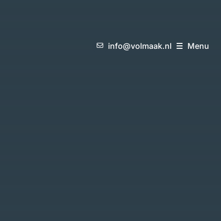
i
n
f
o
@
v
o
l
m
a
a
k
.
n
l
M
e
n
u