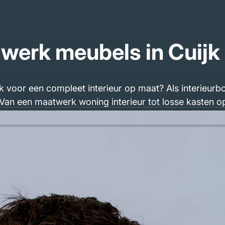
werk meubels in Cuijk
 voor een compleet interieur op maat? Als interieurb
 Van een maatwerk woning interieur tot losse kasten op
rdelen zelf. Hierdoor houden wij controle over kwalit
 plaatmateriaal. Of het nu gaat om een interieur voor
ct aansluit op uw wensen en ruimte.
amerkasten op maat of een kastwand woonkamer op ma
jke interieurbouw met oog voor detail.
u benieuwd naar het kostenplaatje? Wij maken altijd ee