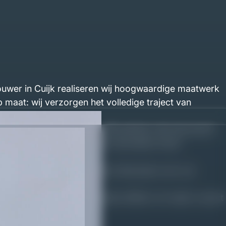
ouwer in Cuijk realiseren wij hoogwaardige maatwerk
 maat: wij verzorgen het volledige traject van
eit, planning en afwerking. Wij werken met duurzame
 een nieuwbouwwoning, een renovatie of een
at, alles wordt specifiek ontworpen voor uw
n duidelijke en transparante offerte. Zo weet u exact