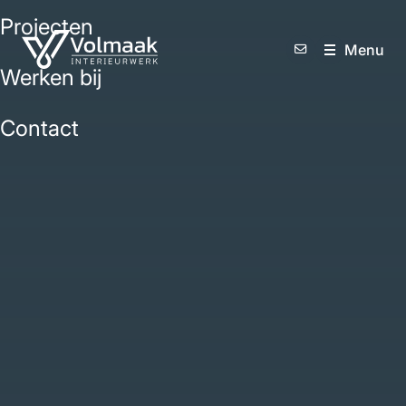
Projecten
M
e
n
u
Werken bij
Contact