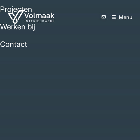
Projecten
M
e
n
u
Werken bij
Contact