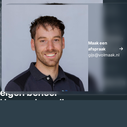
worden ontworpen en geproduceerd.
Als meubelmaker in Handel werken wij veel samen met lokale
partijen. Zo houden wij kwaliteit en communicatie dichtbij huis.
Dat zorgt voor korte lijnen en duidelijke afspraken.
Wij combineren het mooiste van maatwerk interieur met sterke,
duurzame materialen. Het resultaat is een interieur dat niet alleen
mooi oogt, maar ook jarenlang intensief gebruikt kan worden.
Whatsapp
Maak een
Transparantie is voor ons vanzelfsprekend. U ontvangt een
Maak een
afspraak
duidelijke offerte waarin de prijs van uw maatwerk interieur helder
afspraak
gijs@volmaak.nl
wordt uitgelegd. Indien gewenst komen wij langs in Handel om
alles persoonlijk toe te lichten.
Wij geloven dat goede interieurbouw begint bij vertrouwen en
eindigt met tevreden klanten.
Van ontwerp tot realisatie in
eigen beheer
Hoe werken wij
Wij geloven dat goede interieurbouw begint met aandacht.
Daarom starten wij ieder project met een persoonlijk gesprek in
Handel of bij ons op kantoor. Hier bespreken wij uw wensen, stijl