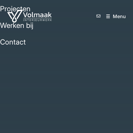
Projecten
M
e
n
u
Werken bij
Contact