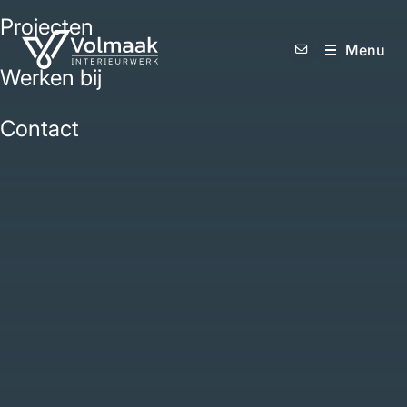
Projecten
M
e
n
u
Werken bij
Contact