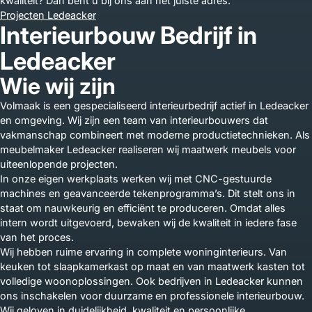
kwaliteit? Dan bent u bij ons aan het juiste adres.
Projecten Ledeacker
Interieurbouw Bedrijf in
Ledeacker
Wie wij zijn
Volmaak is een gespecialiseerd interieurbedrijf actief in Ledeacker
en omgeving. Wij zijn een team van interieurbouwers dat
vakmanschap combineert met moderne productietechnieken. Als
meubelmaker Ledeacker realiseren wij maatwerk meubels voor
uiteenlopende projecten.
In onze eigen werkplaats werken wij met CNC-gestuurde
machines en geavanceerde tekenprogramma’s. Dit stelt ons in
staat om nauwkeurig en efficiënt te produceren. Omdat alles
intern wordt uitgevoerd, bewaken wij de kwaliteit in iedere fase
van het proces.
Wij hebben ruime ervaring in complete woninginterieurs. Van
keuken tot slaapkamerkast op maat en van maatwerk kasten tot
volledige woonoplossingen. Ook bedrijven in Ledeacker kunnen
ons inschakelen voor duurzame en professionele interieurbouw.
Wij geloven in duidelijkheid, kwaliteit en persoonlijke