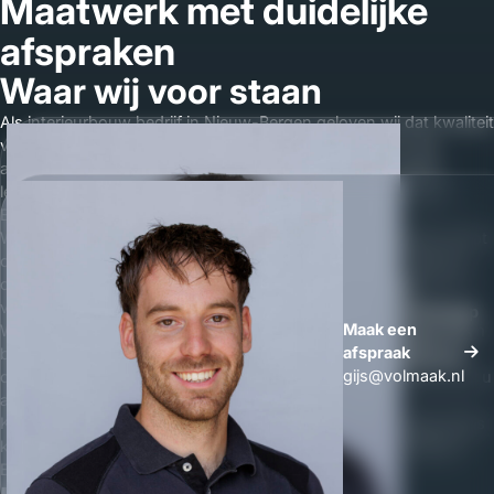
Maatwerk met duidelijke
afspraken
Waar wij voor staan
Als interieurbouw bedrijf in Nieuw-Bergen geloven wij dat kwaliteit
voelbaar moet zijn. In het gebruik, in de uitstraling en in de
afwerking. Daarom werken wij uitsluitend met betrouwbare
leveranciers en duurzame materialen uit de regio van Nieuw-
Bergen.
Wij maken maatwerk interieur zonder half werk. Elk project, groot
of klein, krijgt dezelfde aandacht. Van losse maatwerk kast tot
compleet interieur op maat: wij leveren kwaliteit waar u op kunt
vertrouwen.
Whatsapp
Maak een
Wij vinden het belangrijk dat u vooraf duidelijkheid heeft. Daarom
Maak een
afspraak
bespreken wij de kosten van interieurbouw open en eerlijk. U
afspraak
gijs@volmaak.nl
ontvangt een gespecificeerde offerte zodat u precies weet waar u
aan toe bent.
Klanten staan bij ons op nummer één. Wij gaan pas weg als alles
klopt en u tevreden bent met uw maatwerk meubels in Nieuw-
Bergen. Dat is waar wij voor staan.