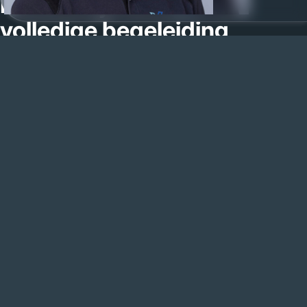
Persoonlijk contact en
volledige begeleiding
Hoe werken wij
Interieurbouw in Nieuw-Bergen begint bij een goed gesprek. Tijdens
een vrijblijvende afspraak bespreken wij uw wensen en bekijken wij
de ruimte. Wij luisteren naar uw ideeën en adviseren waar nodig.
Daarna maken wij een ontwerp dat perfect aansluit op uw woning
of bedrijfspand in Nieuw-Bergen. Hierbij denken wij niet alleen
aan uitstraling, maar ook aan praktische indeling en
gebruiksgemak.
Op basis van het ontwerp ontvangt u een duidelijke offerte
maatwerk. De prijs per onderdeel wordt inzichtelijk gemaakt,
zodat u precies weet wat de kosten van uw maatwerk interieur
zijn.
Na akkoord starten wij met de productie in onze eigen
meubelmakerij. Als ambachtelijke meubelmaker in Nieuw-Bergen
combineren wij vakmanschap met moderne CNC-techniek.
De montage wordt uitgevoerd door ons eigen team. Wij zorgen
voor een nette afwerking en leveren pas op wanneer alles naar
wens is.