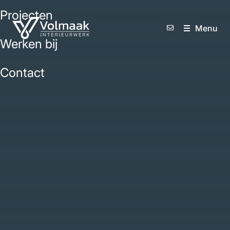
Projecten
M
e
n
u
Werken bij
Contact