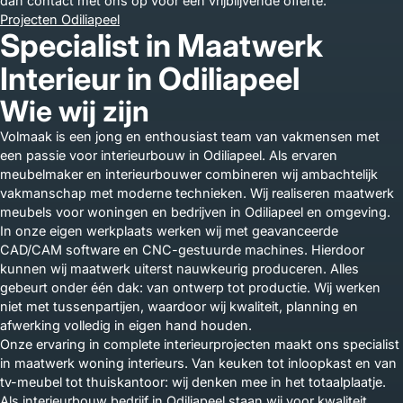
dan contact met ons op voor een vrijblijvende offerte.
Projecten Odiliapeel
Specialist in Maatwerk
Interieur in Odiliapeel
Wie wij zijn
Volmaak is een jong en enthousiast team van vakmensen met
een passie voor interieurbouw in Odiliapeel. Als ervaren
meubelmaker en interieurbouwer combineren wij ambachtelijk
vakmanschap met moderne technieken. Wij realiseren maatwerk
meubels voor woningen en bedrijven in Odiliapeel en omgeving.
In onze eigen werkplaats werken wij met geavanceerde
CAD/CAM software en CNC-gestuurde machines. Hierdoor
kunnen wij maatwerk uiterst nauwkeurig produceren. Alles
gebeurt onder één dak: van ontwerp tot productie. Wij werken
niet met tussenpartijen, waardoor wij kwaliteit, planning en
afwerking volledig in eigen hand houden.
Onze ervaring in complete interieurprojecten maakt ons specialist
in maatwerk woning interieurs. Van keuken tot inloopkast en van
tv-meubel tot thuiskantoor: wij denken mee in het totaalplaatje.
Als interieurbouw bedrijf in Odiliapeel staan wij voor kwaliteit,