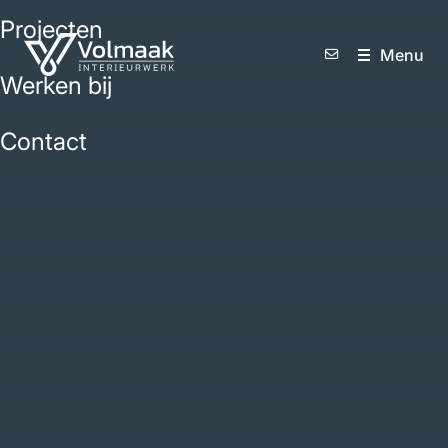
Projecten
M
e
n
u
Werken bij
Contact