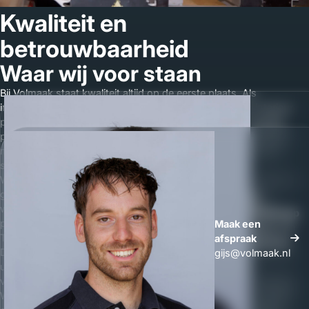
Kwaliteit en
betrouwbaarheid
Waar wij voor staan
Bij Volmaak staat kwaliteit altijd op de eerste plaats. Als
interieurbouwer in Overloon geloven wij dat maatwerk interieur
pas echt goed is wanneer het jarenlang meegaat en dagelijks
prettig in gebruik is. Wij werken uitsluitend met hoogwaardige
materialen en leveren interieurbouw waar we volledig achter
staan.
Wij doen geen concessies in afwerking. Elk detail telt. Of het nu
gaat om maatwerk meubels in Overloon of een compleet
woninginterieur. Wij stoppen pas wanneer het eindresultaat
Whatsapp
perfect is.
Maak een
Maak een
Transparantie vinden wij net zo belangrijk als vakmanschap.
afspraak
afspraak
Daarom ontvangt u een duidelijke offerte waarin de kosten van
gijs@volmaak.nl
uw interieurbouw overzichtelijk zijn opgenomen. Geen
verrassingen achteraf, maar helder inzicht in prijs en uitvoering.
Wij werken veel in Overloon en vinden het belangrijk om lokaal