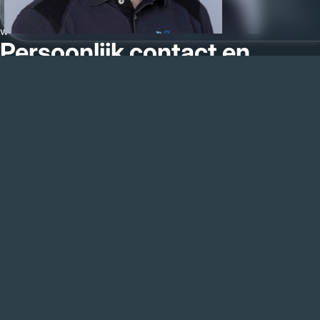
een goede naam op te bouwen. Betrouwbaarheid, duidelijke
communicatie en 100% tevredenheid vormen de basis van ons
werk.
Persoonlijk contact en
volledige begeleiding
Hoe werken wij
Interieurbouw in Overloon begint bij een goed gesprek. Tijdens een
vrijblijvende afspraak bespreken wij uw wensen en bekijken wij de
ruimte. Wij luisteren naar uw ideeën en adviseren waar nodig.
Daarna maken wij een ontwerp dat perfect aansluit op uw woning
of bedrijfspand in Overloon. Hierbij denken wij niet alleen aan
uitstraling, maar ook aan praktische indeling en gebruiksgemak.
Op basis van het ontwerp ontvangt u een duidelijke offerte
maatwerk. De prijs per onderdeel wordt inzichtelijk gemaakt,
zodat u precies weet wat de kosten van uw maatwerk interieur
zijn.
Na akkoord starten wij met de productie in onze eigen
meubelmakerij. Als ambachtelijke meubelmaker in Overloon
combineren wij vakmanschap met moderne CNC-techniek.
De montage wordt uitgevoerd door ons eigen team. Wij zorgen