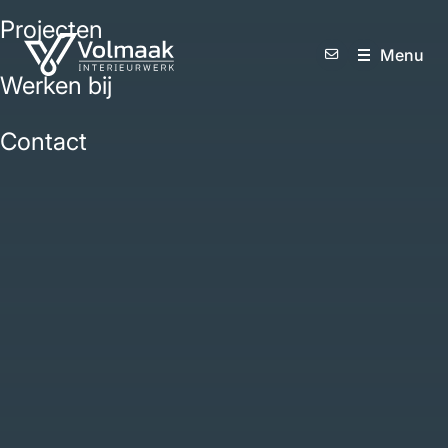
Projecten
M
e
n
u
Werken bij
Contact