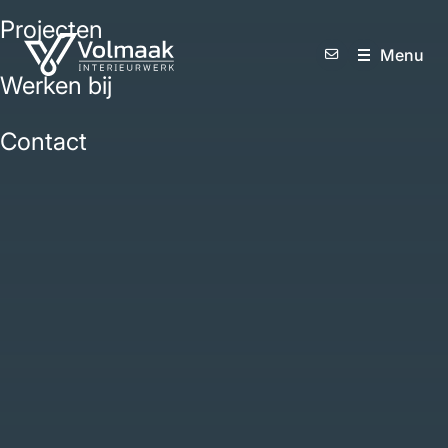
Projecten
M
e
n
u
Werken bij
Contact