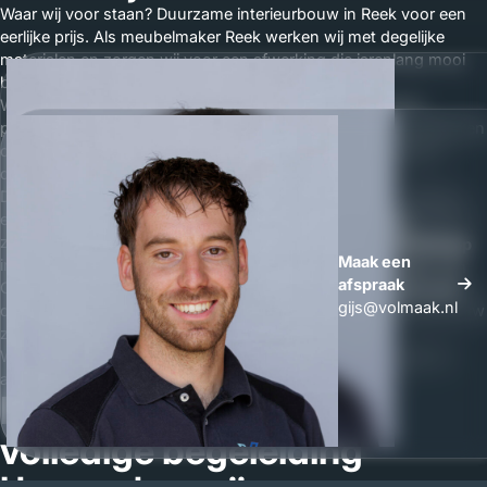
Waar wij voor staan? Duurzame interieurbouw in Reek voor een
eerlijke prijs. Als meubelmaker Reek werken wij met degelijke
materialen en zorgen wij voor een afwerking die jarenlang mooi
blijft.
Wij combineren ambachtelijk vakmanschap met moderne
productietechnieken. Zo kunnen wij maatwerk meubels realiseren
die niet alleen esthetisch sterk zijn, maar ook functioneel en
duurzaam.
Daarnaast vinden wij duidelijkheid belangrijk. Bij ons ontvangt u
een transparante offerte maatwerk waarin per onderdeel de prijs
zichtbaar is. Zo weet u exact wat de kosten van uw maatwerk
Whatsapp
Maak een
interieur zijn.
Maak een
afspraak
Ontstaan er opleverpunten? Dan lossen wij deze direct op. Geen
afspraak
gijs@volmaak.nl
discussie, maar verantwoordelijkheid nemen. Dat is interieurbouw
zoals het hoort.
Wij werken veel voor klanten in Reek en omgeving en doen er
alles aan om onze kwaliteit en service waar te maken.
Persoonlijk contact en
volledige begeleiding