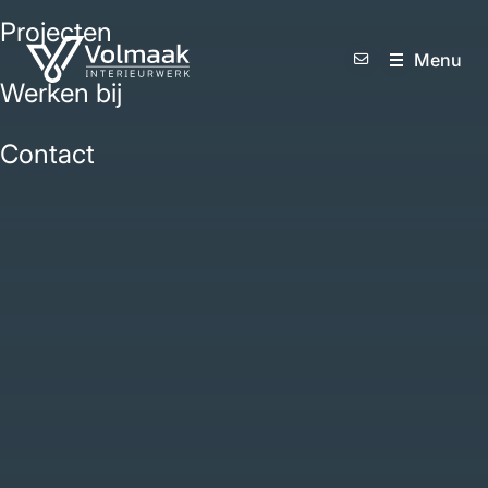
Projecten
M
e
n
u
Werken bij
Contact