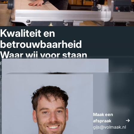
Kwaliteit en
betrouwbaarheid
Waar wij voor staan
Bij Volmaak staat kwaliteit altijd op de eerste plaats. Als
interieurbouwer in Sint Agatha geloven wij dat maatwerk interieur
pas echt goed is wanneer het jarenlang meegaat en dagelijks
prettig in gebruik is. Wij werken uitsluitend met hoogwaardige
materialen en leveren interieurbouw waar we volledig achter
staan.
Wij doen geen concessies in afwerking. Elk detail telt. Of het nu
gaat om maatwerk meubels in Sint Agatha of een compleet
Whatsapp
woninginterieur. Wij stoppen pas wanneer het eindresultaat
Maak een
Maak een
perfect is.
afspraak
afspraak
Transparantie vinden wij net zo belangrijk als vakmanschap.
gijs@volmaak.nl
Daarom ontvangt u een duidelijke offerte waarin de kosten van