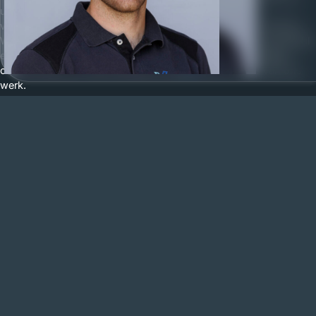
uw interieurbouw overzichtelijk zijn opgenomen. Geen
verrassingen achteraf, maar helder inzicht in prijs en uitvoering.
Wij werken veel in Sint Agatha en vinden het belangrijk om lokaal
een goede naam op te bouwen. Betrouwbaarheid, duidelijke
communicatie en 100% tevredenheid vormen de basis van ons
werk.
Van eerste gesprek tot
perfecte oplevering
Hoe werken wij
Een maatwerkproject start bij ons altijd met een vrijblijvend
gesprek. Als interieurbouwer in Sint Agatha nemen wij de tijd om
uw wensen, ruimte en budget goed te bespreken. Dat kan bij ons
op kantoor of bij u op locatie in Sint Agatha.
Op basis van dit gesprek maken wij een passend ontwerp voor
uw maatwerk interieur. Wij denken mee over indeling,
materiaalkeuze en praktische oplossingen. Zodra het ontwerp
aansluit bij uw verwachtingen, ontvangt u een duidelijke en
gespecificeerde offerte. Hierin ziet u exact de kosten van uw
interieurbouw, per meubel of onderdeel.