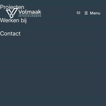
Projecten
M
e
n
u
Werken bij
Contact