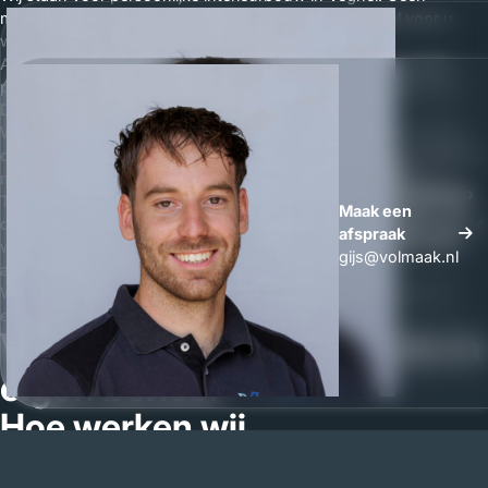
massaproductie, maar maatwerk meubels die speciaal voor u
worden ontworpen en geproduceerd.
Als meubelmaker in Veghel werken wij veel samen met lokale
partijen. Zo houden wij kwaliteit en communicatie dichtbij huis.
Dat zorgt voor korte lijnen en duidelijke afspraken.
Wij combineren het mooiste van maatwerk interieur met sterke,
duurzame materialen. Het resultaat is een interieur dat niet alleen
mooi oogt, maar ook jarenlang intensief gebruikt kan worden.
Whatsapp
Transparantie is voor ons vanzelfsprekend. U ontvangt een
Maak een
Maak een
duidelijke offerte waarin de prijs van uw maatwerk interieur helder
afspraak
afspraak
wordt uitgelegd. Indien gewenst komen wij langs in Veghel om
gijs@volmaak.nl
alles persoonlijk toe te lichten.
Wij geloven dat goede interieurbouw begint bij vertrouwen en
eindigt met tevreden klanten.
Van ontwerp tot realisatie in
eigen beheer
Hoe werken wij
Wij geloven dat goede interieurbouw begint met aandacht.
Daarom starten wij ieder project met een persoonlijk gesprek in