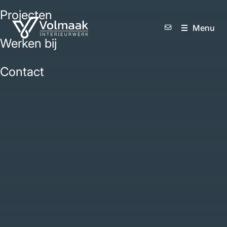
Projecten
M
e
n
u
Werken bij
Contact