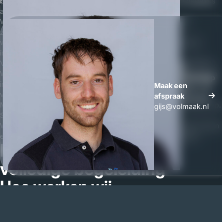
betrokkenheid. Als interieurbouwer Zeeland werken wij dagelijks
aan maatwerk interieur dat klopt tot in detail.
Wij kiezen bewust voor hoogwaardige materialen en een
zorgvuldige afwerking. Of het nu gaat om complete
woninginterieurs of maatwerk kasten in Zeeland, wij leveren
interieurbouw die duurzaam en doordacht is.
Vanaf het eerste gesprek tot de oplevering blijven wij betrokken.
Wij bespreken uw wensen, maken duidelijke afspraken en geven
Whatsapp
inzicht in de kosten interieurbouw. Zo komt u niet voor
Maak een
Maak een
verrassingen te staan.
afspraak
afspraak
Mocht er na oplevering toch iets zijn, dan lossen wij dat direct op.
gijs@volmaak.nl
Service stopt bij ons niet na plaatsing.
Wij zijn trots op de projecten die wij realiseren in Zeeland en doen
er alles aan om onze kwaliteit en reputatie hoog te houden.
Persoonlijk contact en
volledige begeleiding
Hoe werken wij
Als interieurbouw bedrijf in Zeeland begeleiden wij uw project
volledig. Het traject start met een vrijblijvend gesprek waarin wij
uw wensen en verwachtingen bespreken.