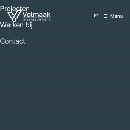
Projecten
M
e
n
u
Werken bij
Contact