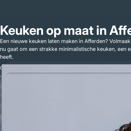
Keuken op maat in Affe
Een nieuwe keuken laten maken in Afferden? Volmaak 
nu gaat om een strakke minimalistische keuken, een e
heeft.
Ons proces is eenvoudig en transparant. U wordt uit
eruitziet, nog voordat er iets gebouwd wordt. Daarna
Na akkoord produceren wij alles in eigen werkplaats en
maat, alles is mogelijk. Wij stoppen pas als het eindres
Keukens
Wie wij zijn, keukenm
Volmaak Interieurwerk is opgericht door Gijs en Wout