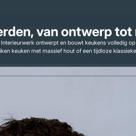
rden, van ontwerp tot 
Interieurwerk ontwerpt en bouwt keukens volledig op
iken keuken met massief hout of een tijdloze klassiek
genodigd in onze werkplaats voor een live 3D-ontwerp
 ontvangt u een heldere offerte zonder verborgen kost
 plaatsen wij de keuken netjes bij u thuis in Afferden
ultaat perfect is.
akers uit Brabant met 
er, twee vakmannen uit Brabant die geloven dat een k