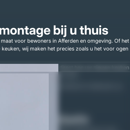
montage bij u thuis
 maat voor bewoners in Afferden en omgeving. Of het
e keuken, wij maken het precies zoals u het voor ogen
 op groot scherm. U ziet direct hoe uw nieuwe keuken
en, elk onderdeel apart vermeld.
. Van kookeiland en wijnklimaatkast tot bijkeuken op
eigen werkplaats
euken op maat gewoon beter is dan wat je in een