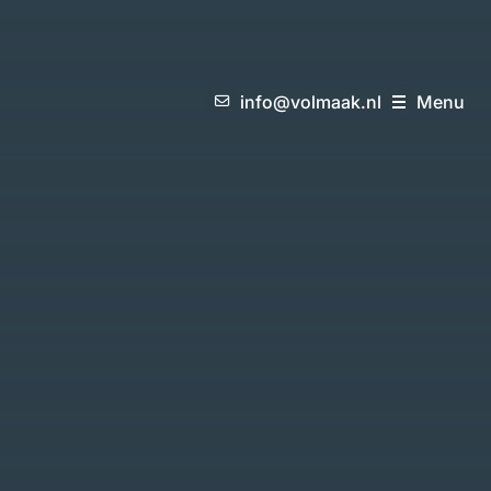
i
n
f
o
@
v
o
l
m
a
a
k
.
n
l
M
e
n
u