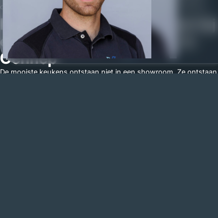
offerte aan voor uw keuken in Gennep, wij komen graag langs.
Een keuken op maat begint bij
een goed gesprek — ook in
Gennep
De mooiste keukens ontstaan niet in een showroom. Ze ontstaan
in een gesprek, als u vertelt hoe u leeft, wat u belangrijk vindt en
hoe u uw keuken wilt gebruiken. Dat gesprek begint bij Volmaak
altijd met koffie en een rondleiding door onze werkplaats in Sint
Hubert, of wij komen gewoon bij u langs in Gennep.
Tijdens dat eerste bezoek maken wij samen een live 3D-ontwerp.
Geen schets op papier, geen vage impressie, maar een volledig
driedimensionaal model dat u direct kunt beoordelen en
aanpassen. Zo weet u al vóór de productie begint wat u gaat
krijgen.
Na het gesprek volgt een transparante offerte waarbij alles per
onderdeel is uitgesplitst. We nemen die samen door, passen aan
waar nodig en starten pas met productie als u volledig tevreden
bent. Vervolgens bouwen wij uw keuken in onze eigen