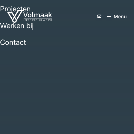
Projecten
M
e
n
u
Werken bij
Contact