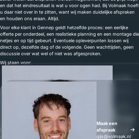
en dat het eindresultaat is wat u voor ogen had. Bij Volmaak hoeft
u daar niet over in te zitten, want wij maken duidelijke afspraken
en houden ons eraan. Altijd.
Voor elke klant in Gennep geldt hetzelfde proces: een eerlijke
offerte per onderdeel, een realistieke planning en een montage die
netjes en op tijd gebeurt. Eventuele opleverpunten lossen wij
direct op, dezelfde dag of de volgende. Geen wachttijden, geen
discussie over wat wel of niet was afgesproken.
Wij staan voor:
•
Transparante offerte,
elk onderdeel apart, prijs per item
zichtbaar
•
Eerlijke planning,
realistische doorlooptijden, geen loze
beloftes
•
Directe communicatie,
altijd bereikbaar, Gijs of Wouter
•
Kwaliteitsgarantie,
wij stoppen niet voordat het perfect is
•
Nazorg,
ook na oplevering staan wij voor u klaar
Whatsapp
Maak een
Maak een
afspraak
Dat is interieurbouw zoals het hoort. Lokaal, persoonlijk en met
afspraak
gijs@volmaak.nl
een handdruk die iets betekent. Vraag gerust een vrijblijvende