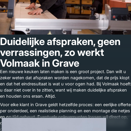
Duidelijke afspraken, geen
verrassingen, zo werkt
Volmaak in Grave
Een nieuwe keuken laten maken is een groot project. Dan wilt u
zeker weten dat afspraken worden nagekomen, dat de prijs klopt
en dat het eindresultaat is wat u voor ogen had. Bij Volmaak hoeft
u daar niet over in te zitten, want wij maken duidelijke afspraken
en houden ons eraan. Altijd.
Voor elke klant in Grave geldt hetzelfde proces: een eerlijke offerte
per onderdeel, een realistieke planning en een montage die netjes
en op tijd gebeurt. Eventuele opleverpunten lossen wij direct op,
dezelfde dag of de volgende. Geen wachttijden, geen discussie
over wat wel of niet was afgesproken.