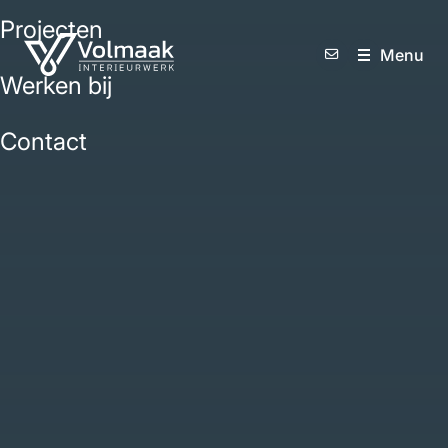
Projecten
M
e
n
u
Werken bij
Contact