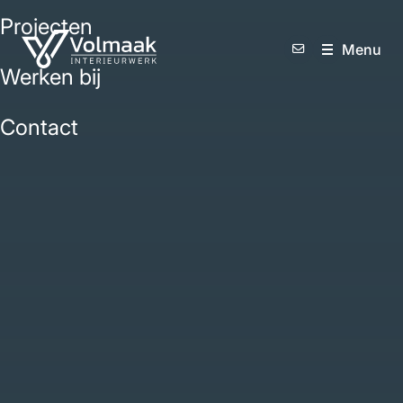
Projecten
M
e
n
u
Werken bij
Contact