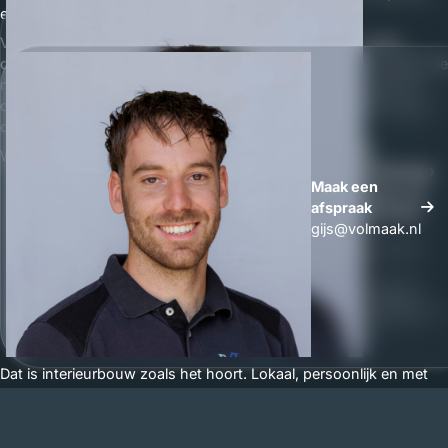
en houden ons eraan. Altijd.
Voor elke klant in Oeffelt geldt hetzelfde proces: een eerlijke
offerte per onderdeel, een realistieke planning en een montage die
netjes en op tijd gebeurt. Eventuele opleverpunten lossen wij
direct op, dezelfde dag of de volgende. Geen wachttijden, geen
discussie over wat wel of niet was afgesproken.
Wij staan voor:
Whatsapp
Maak een
Maak een
•
Transparante offerte,
elk onderdeel apart, prijs per item
afspraak
afspraak
zichtbaar
gijs@volmaak.nl
•
Eerlijke planning,
realistische doorlooptijden, geen loze
beloftes
•
Directe communicatie,
altijd bereikbaar, Gijs of Wouter
•
Kwaliteitsgarantie,
wij stoppen niet voordat het perfect is
•
Nazorg,
ook na oplevering staan wij voor u klaar
Dat is interieurbouw zoals het hoort. Lokaal, persoonlijk en met
een handdruk die iets betekent. Vraag gerust een vrijblijvende
offerte aan voor uw keuken in Oeffelt, wij komen graag langs.