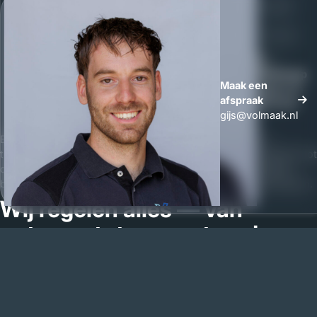
•
Eerlijkheid
— transparante offerte per onderdeel, geen
verborgen kosten
•
Persoonlijk contact
— direct met de maker, niet via een
tussenpersoon
•
Lokale betrokkenheid
— wij werken in Sambeek en
Whatsapp
kennen de regio
Maak een
Maak een
•
Garantie op werk
— opleverpunten lossen wij altijd op,
afspraak
afspraak
zonder discussie
gijs@volmaak.nl
Een maatwerkproject bij Volmaak is nooit een anonieme
transactie. Het is een samenwerking — van het eerste gesprek tot
de dag dat u uw nieuwe keuken in gebruik neemt en precies
begrijpt waarom u niet voor een standaard keuken moest kiezen.
Wij regelen alles — van
ontwerp tot gemonteerde
keuken in Sambeek
Een nieuwe keuken laten maken klinkt als een groot project. Bij
Volmaak hoeft u er niet wakker van te liggen. Wij regelen het hele
traject, van het eerste idee tot de definitieve oplevering in