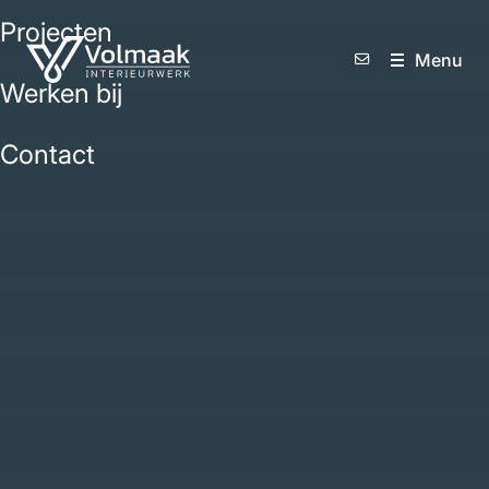
Projecten
M
e
n
u
Werken bij
Contact