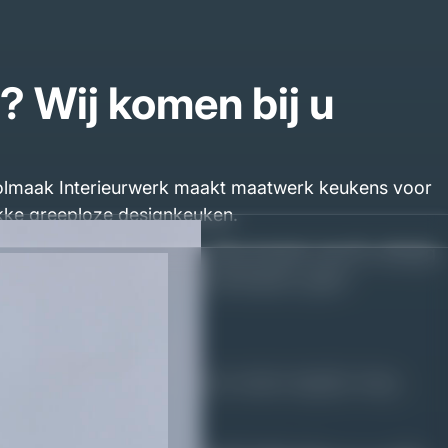
? Wij komen bij u
 Volmaak Interieurwerk maakt maatwerk keukens voor
akke greeploze designkeuken.
n, ontwerpen en bouwen. Elke keuken wordt volledig
t met Gijs of Wouter, geen verkopers, geen
 bij Volmaak zijn alle stijlen en maten mogelijk. Vraag