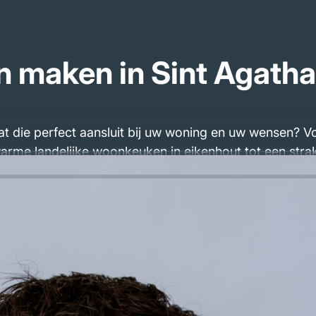
 maken in Sint Agatha
at die perfect aansluit bij uw woning en uw wensen?
warme landelijke woonkeuken in eikenhout tot een str
ommodellen. Wij zijn makers: vakmannen die luistere
 thuis in Sint Agatha geplaatst. U heeft direct contac
moderne keuken met kookeiland of een klassieke keuken op maat,
 in Sint Agatha kunnen betekenen.