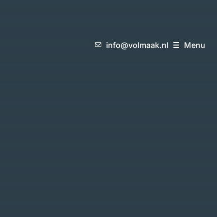
i
n
f
o
@
v
o
l
m
a
a
k
.
n
l
M
e
n
u