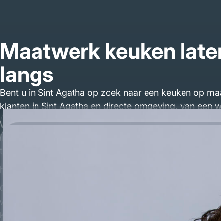
Maatwerk keuken laten
langs
Bent u in Sint Agatha op zoek naar een keuken op ma
klanten in Sint Agatha en directe omgeving, van een 
Wij zijn geen grote keukenzaak met standaard showro
in onze eigen werkplaats geproduceerd en daarna bij u
tussenpersonen.
https://volmaak.nl/diensten/maatwerk-keuken/
Of u nu kiest voor een landelijke keuken met kaderdeuren, een 
vrijblijvend een gesprek aan en ontdek wat wij voor uw keuken
Keukens