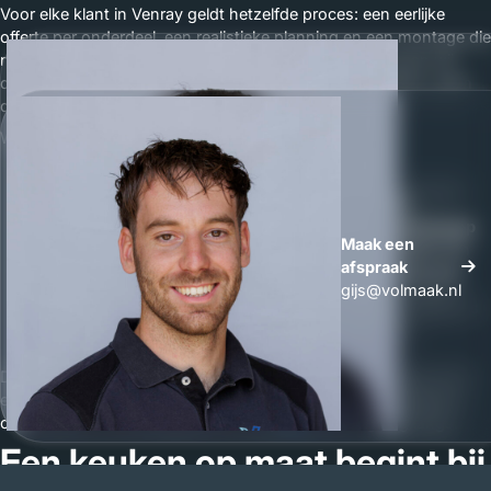
Voor elke klant in Venray geldt hetzelfde proces: een eerlijke
offerte per onderdeel, een realistieke planning en een montage die
netjes en op tijd gebeurt. Eventuele opleverpunten lossen wij
direct op, dezelfde dag of de volgende. Geen wachttijden, geen
discussie over wat wel of niet was afgesproken.
Wij staan voor:
•
Transparante offerte,
elk onderdeel apart, prijs per item
zichtbaar
Whatsapp
•
Eerlijke planning,
realistische doorlooptijden, geen loze
Maak een
Maak een
beloftes
afspraak
afspraak
•
Directe communicatie,
altijd bereikbaar, Gijs of Wouter
gijs@volmaak.nl
•
Kwaliteitsgarantie,
wij stoppen niet voordat het perfect is
•
Nazorg,
ook na oplevering staan wij voor u klaar
Dat is interieurbouw zoals het hoort. Lokaal, persoonlijk en met
een handdruk die iets betekent. Vraag gerust een vrijblijvende
offerte aan voor uw keuken in Venray, wij komen graag langs.
Een keuken op maat begint bij