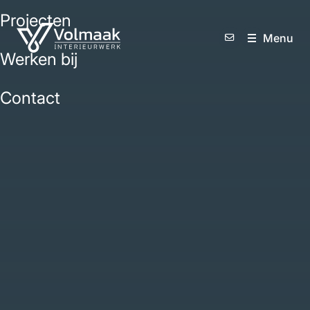
Projecten
M
e
n
u
Werken bij
Contact