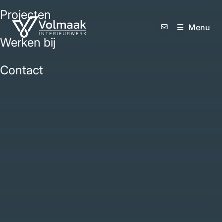
Projecten
M
e
n
u
Werken bij
Contact