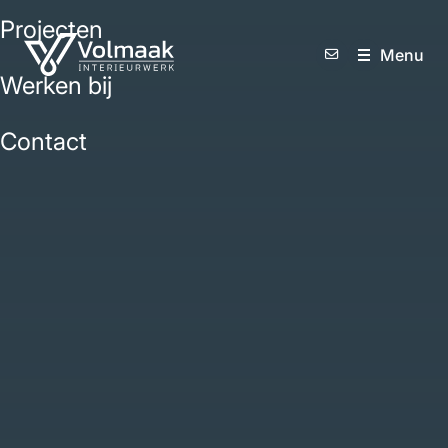
Projecten
M
e
n
u
Werken bij
Contact