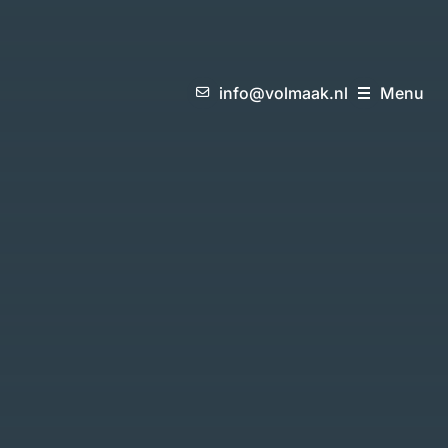
i
n
f
o
@
v
o
l
m
a
a
k
.
n
l
M
e
n
u