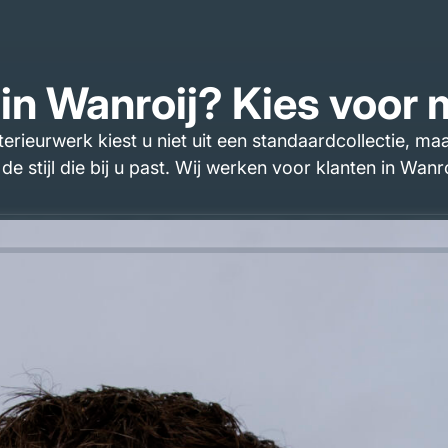
in Wanroij? Kies voor
terieurwerk kiest u niet uit een standaardcollectie, 
de stijl die bij u past. Wij werken voor klanten in Wa
sief eikenhout, een Japandi keuken met warme materia
orgvuldig uitgewerkt: van de keuken met open schappen
akers uit Brabant met 
er, twee vakmannen uit Brabant die geloven dat een k
t Hubert ontwerpen, produceren en monteren wij maat