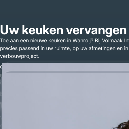
Uw keuken vervangen 
Toe aan een nieuwe keuken in Wanroij? Bij Volmaak In
precies passend in uw ruimte, op uw afmetingen en in 
verbouwproject.
Of u nu droomt van een rustieke boerenkeuken in mas
in mat zwart, Volmaak maakt het. Elke detail wordt z
composiet of natuursteen.
Keukens
Wie wij zijn, keukenm
Volmaak Interieurwerk is opgericht door Gijs en Wout
showroom vindt. Vanuit onze eigen werkplaats in Sin