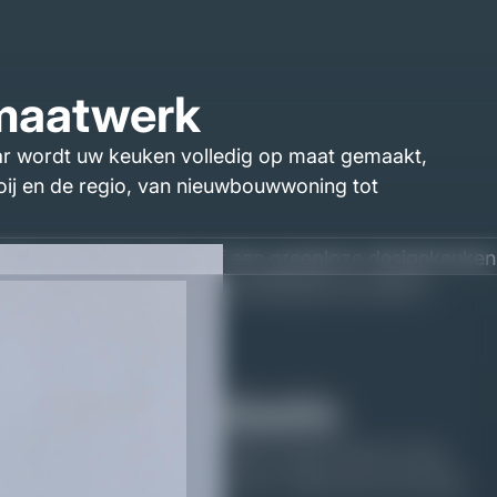
 maatwerk
maar wordt uw keuken volledig op maat gemaakt,
nroij en de regio, van nieuwbouwwoning tot
len en strakke lijnen, of een greeploze designkeuken
 en nisverlichting tot het werkblad op maat in
eigen werkplaats
euken op maat gewoon beter is dan wat je in een
werk keukens voor bewoners in Wanroij en de hele