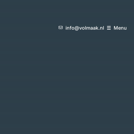
i
n
f
o
@
v
o
l
m
a
a
k
.
n
l
M
e
n
u