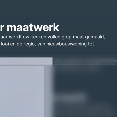
or maatwerk
, maar wordt uw keuken volledig op maat gemaakt,
lerlooi en de regio, van nieuwbouwwoning tot
len en strakke lijnen, of een greeploze designkeuken
 en nisverlichting tot het werkblad op maat in
ak Interieurwerk
 Hubert, actief in Wellerlooi en de directe omgeving.
 de mensen die uw keuken maken, geen verkopers, geen