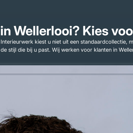
n Wellerlooi? Kies vo
Interieurwerk kiest u niet uit een standaardcollectie
e stijl die bij u past. Wij werken voor klanten in Wel
sief eikenhout, een Japandi keuken met warme materia
orgvuldig uitgewerkt: van de keuken met open schappen
or Wellerlooi — Volma
le land. Wij zijn een lokaal bedrijf, gevestigd in Sint
betrokken bij elk project. U heeft direct contact met