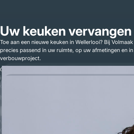
Uw keuken vervangen i
Toe aan een nieuwe keuken in Wellerlooi? Bij Volmaak 
precies passend in uw ruimte, op uw afmetingen en in d
verbouwproject.
Of u nu droomt van een rustieke boerenkeuken in mas
in mat zwart, Volmaak maakt het. Elke detail wordt z
composiet of natuursteen.
Keukens
Lokale keukenmaker vo
Volmaak is geen grote keten met vestigingen door het he
Gijs en Wouter, de oprichters van Volmaak, zijn zelf 