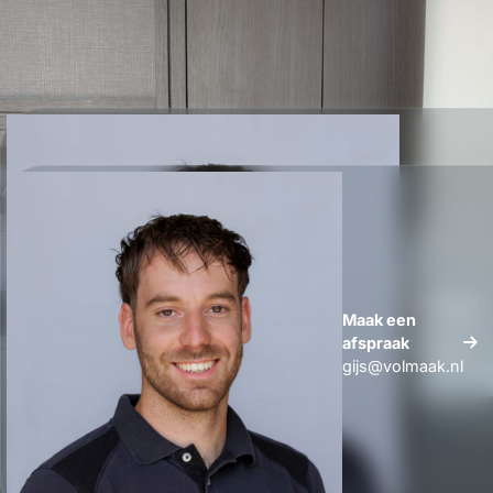
Whatsapp
Maak een
Maak een
afspraak
afspraak
gijs@volmaak.nl